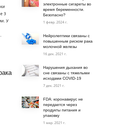
электронные сигареты во
ики
время беременности.
е 3
Безопасно?
и. У
1 февр. 2024 г.
.
Нейролептики связаны с
повышенным риском рака
молочной железы
16 дек. 2021 г.
Нарушения дыхания во
рака
сне связаны с тяжелыми
исходами COVID-19
7 дек. 2021 г.
FDA: коронавирус не
передается через
продукты питания и
упаковку
1 мар. 2021 г.