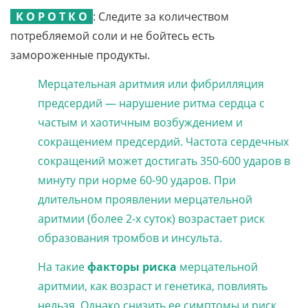
К О Р О Т К О
: Следите за количеством
потребляемой соли и не бойтесь есть
замороженные продукты.
Мерцательная аритмия или фибрилляция
предсердий — нарушение ритма сердца с
частым и хаотичным возбуждением и
сокращением предсердий. Частота сердечных
сокращений может достигать 350-600 ударов в
минуту при норме 60-90 ударов. При
длительном проявлении мерцательной
аритмии (более 2-х суток) возрастает риск
образования тромбов и инсульта.
На такие
факторы риска
мерцательной
аритмии, как возраст и генетика, повлиять
нельзя. Однако снизить ее симптомы и риск